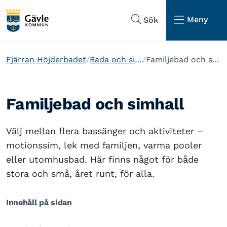
Hoppa till sidans navigering
Hoppa till sidans innehåll
Meny
Sök
Fjärran Höjderbadet
Bada och simma
Familjebad och simhall
Familjebad och simhall
Välj mellan flera bassänger och aktiviteter –
motionssim, lek med familjen, varma pooler
eller utomhusbad. Här finns något för både
stora och små, året runt, för alla.
Innehåll på sidan