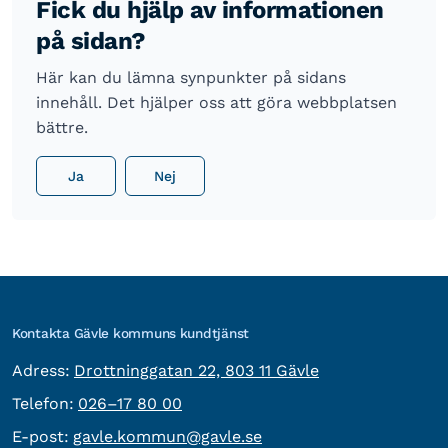
Fick du hjälp av informationen
på sidan?
Här kan du lämna synpunkter på sidans
innehåll. Det hjälper oss att göra webbplatsen
bättre.
Ja
Nej
Kontakta Gävle kommuns kundtjänst
besöksadress:
Adress:
Drottninggatan 22, 803 11 Gävle
Telefon:
Telefon:
026–17 80 00
E-post:
E-post:
gavle.kommun@gavle.se