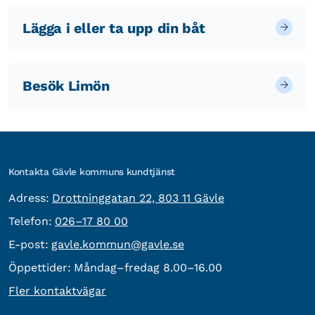
Lägga i eller ta upp din båt
Besök Limön
Kontakta Gävle kommuns kundtjänst
besöksadress:
Adress:
Drottninggatan 22, 803 11 Gävle
Telefon:
Telefon:
026–17 80 00
E-post:
E-post:
gavle.kommun@gavle.se
Öppettider:
Måndag–fredag 8.00–16.00
Fler kontaktvägar