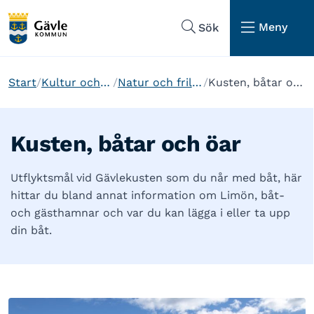
Hoppa till sidans navigering
Hoppa till sidans innehåll
Meny
Sök
Start
Kultur och fritid
Natur och friluftsliv
Kusten, båtar och öar
Kusten, båtar och öar
Utflyktsmål vid Gävlekusten som du når med båt, här
hittar du bland annat information om Limön, båt-
och gästhamnar och var du kan lägga i eller ta upp
din båt.