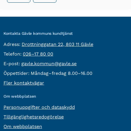
Kontakta Gävle kommuns kundtjänst
besöksadress:
Adress:
Drottninggatan 22, 803 11 Gävle
Telefon:
Telefon:
026–17 80 00
E-post:
E-post:
gavle.kommun@gavle.se
Öppettider:
Måndag–fredag 8.00–16.00
Fler kontaktvägar
Om webbplatsen
Personuppgifter och dataskydd
Tillgänglighetsredogörelse
Om webbplatsen