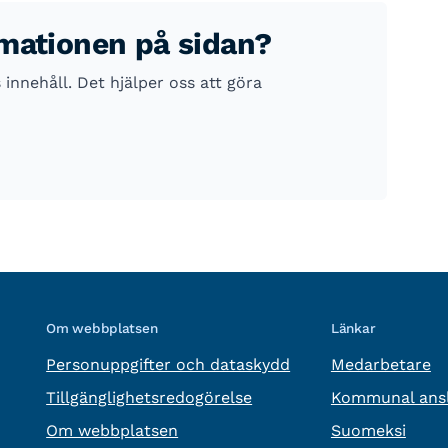
rmationen på sidan?
nnehåll. Det hjälper oss att göra
Om webbplatsen
Länkar
Personuppgifter och dataskydd
Medarbetare
Tillgänglighetsredogörelse
Kommunal ansl
Om webbplatsen
Suomeksi