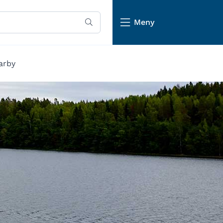
Meny
arby