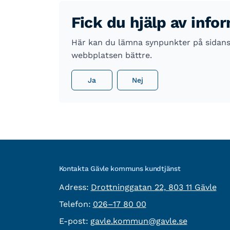
Fick du hjälp av info
Här kan du lämna synpunkter på sidans i
webbplatsen bättre.
Ja
Nej
Kontakta Gävle kommuns kundtjänst
besöksadress:
Adress:
Drottninggatan 22, 803 11 Gävle
Telefon:
Telefon:
026–17 80 00
E-post:
E-post:
gavle.kommun@gavle.se