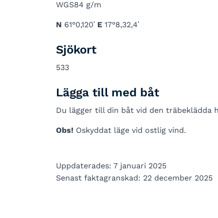
WGS84 g/m
N
61°0,120ʹ
E
17°8,32,4ʹ
Sjökort
533
Lägga till med båt
Du lägger till din båt vid den träbeklädd
Obs!
Oskyddat läge vid ostlig vind.
Uppdaterades: 7 januari 2025
Senast faktagranskad: 22 december 2025