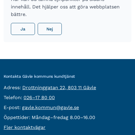
innehåll. Det hjälper oss att göra webbplatsen
bättre.
Ja
Nej
Kontakta Gävle kommuns kundtjänst
besöksadress:
Adress:
Drottninggatan 22, 803 11 Gävle
Telefon:
Telefon:
026–17 80 00
E-post:
E-post:
gavle.kommun@gavle.se
Öppettider:
Måndag–fredag 8.00–16.00
Fler kontaktvägar