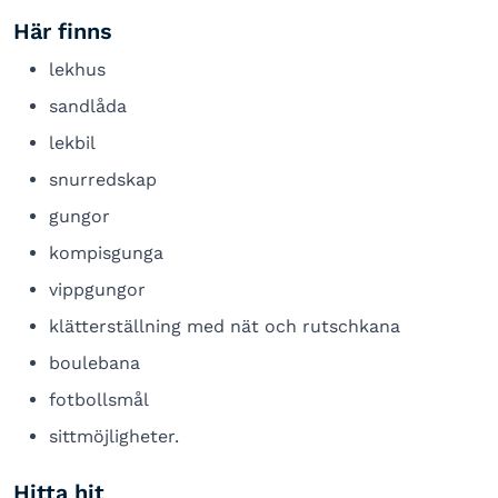
Här finns
lekhus
sandlåda
lekbil
snurredskap
gungor
kompisgunga
vippgungor
klätterställning med nät och rutschkana
boulebana
fotbollsmål
sittmöjligheter.
Hitta hit