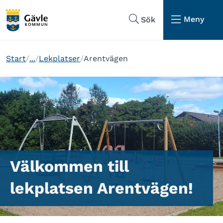
Hoppa till sidans navigering
Hoppa till sidans innehåll
Meny
Sök
Start
...
Lekplatser
Arentvägen
Välkommen till
lekplatsen Arentvägen!