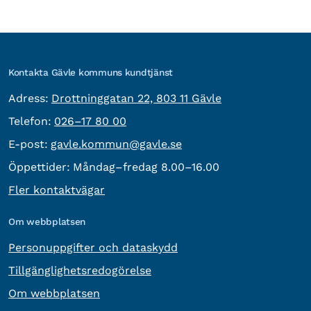
Kontakta Gävle kommuns kundtjänst
besöksadress:
Adress:
Drottninggatan 22, 803 11 Gävle
Telefon:
Telefon:
026–17 80 00
E-post:
E-post:
gavle.kommun@gavle.se
Öppettider:
Måndag–fredag 8.00–16.00
Fler kontaktvägar
Om webbplatsen
Personuppgifter och dataskydd
Tillgänglighetsredogörelse
Om webbplatsen