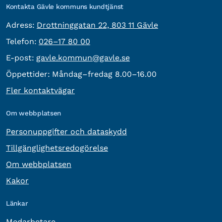
Kontakta Gävle kommuns kundtjänst
besöksadress:
Adress:
Drottninggatan 22, 803 11 Gävle
Telefon:
Telefon:
026–17 80 00
E-post:
E-post:
gavle.kommun@gavle.se
Öppettider:
Måndag–fredag 8.00–16.00
Fler kontaktvägar
Om webbplatsen
Personuppgifter och dataskydd
Tillgänglighetsredogörelse
Om webbplatsen
Kakor
Länkar
Medarbetare