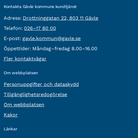
Kontakta Gävle kommuns kundtjänst
besöksadress:
Adress:
Drottninggatan 22, 803 11 Gävle
Telefon:
Telefon:
026–17 80 00
E-post:
E-post:
gavle.kommun@gavle.se
Öppettider:
Måndag–fredag 8.00–16.00
Fler kontaktvägar
Om webbplatsen
Personuppgifter och dataskydd
Tillgänglighetsredogörelse
Om webbplatsen
Kakor
Länkar