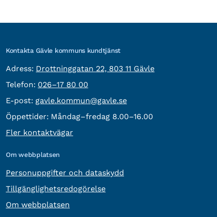
Kontakta Gävle kommuns kundtjänst
besöksadress:
Adress:
Drottninggatan 22, 803 11 Gävle
Telefon:
Telefon:
026–17 80 00
E-post:
E-post:
gavle.kommun@gavle.se
Öppettider:
Måndag–fredag 8.00–16.00
Fler kontaktvägar
Om webbplatsen
Personuppgifter och dataskydd
Tillgänglighetsredogörelse
Om webbplatsen