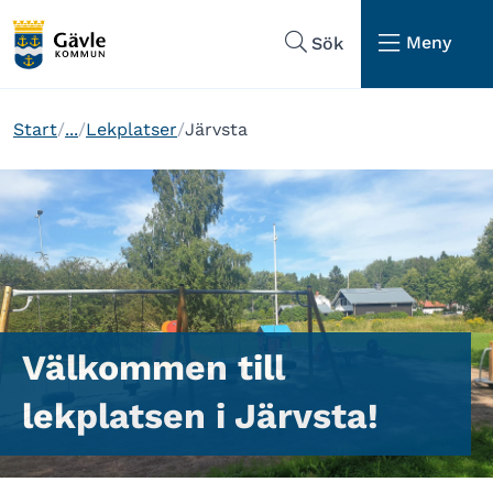
Hoppa till sidans navigering
Hoppa till sidans innehåll
Meny
Sök
Start
...
Lekplatser
Järvsta
Välkommen till
lekplatsen i Järvsta!