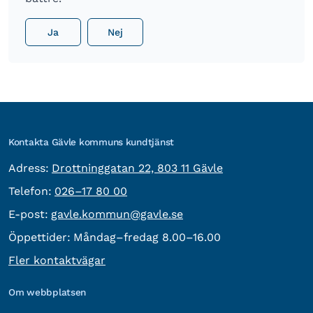
Ja
Nej
Kontakta Gävle kommuns kundtjänst
besöksadress:
Adress:
Drottninggatan 22, 803 11 Gävle
Telefon:
Telefon:
026–17 80 00
E-post:
E-post:
gavle.kommun@gavle.se
Öppettider:
Måndag–fredag 8.00–16.00
Fler kontaktvägar
Om webbplatsen