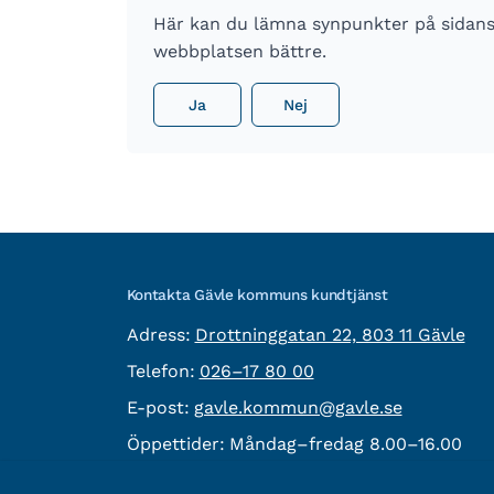
Här kan du lämna synpunkter på sidans i
webbplatsen bättre.
Ja
Nej
Kontakta Gävle kommuns kundtjänst
besöksadress:
Adress:
Drottninggatan 22, 803 11 Gävle
Telefon:
Telefon:
026–17 80 00
E-post:
E-post:
gavle.kommun@gavle.se
Öppettider:
Måndag–fredag 8.00–16.00
Fler kontaktvägar