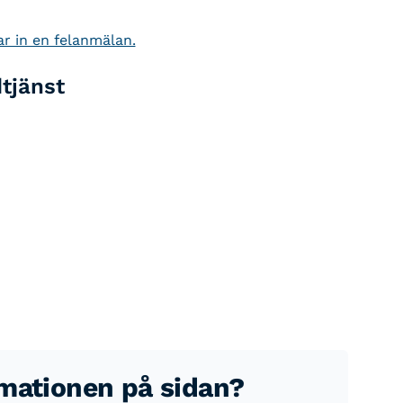
r in en felanmälan.
dtjänst
rmationen på sidan?