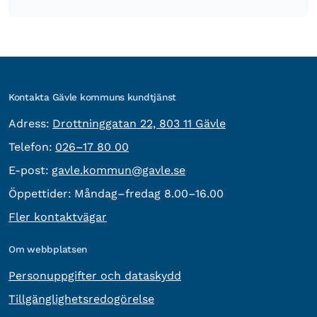
Kontakta Gävle kommuns kundtjänst
besöksadress:
Adress:
Drottninggatan 22, 803 11 Gävle
Telefon:
Telefon:
026–17 80 00
E-post:
E-post:
gavle.kommun@gavle.se
Öppettider:
Måndag–fredag 8.00–16.00
Fler kontaktvägar
Om webbplatsen
Personuppgifter och dataskydd
Tillgänglighetsredogörelse