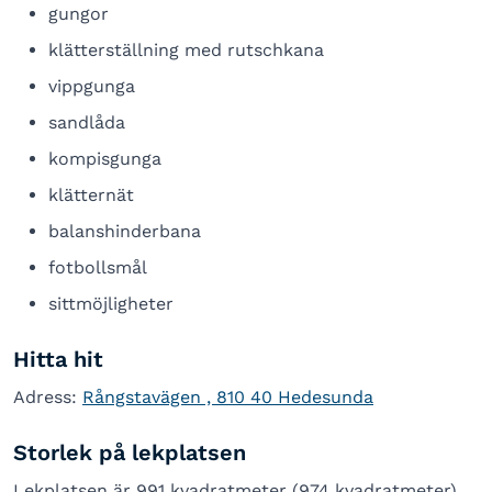
gungor
klätterställning med rutschkana
vippgunga
sandlåda
kompisgunga
klätternät
balanshinderbana
fotbollsmål
sittmöjligheter
Hitta hit
Adress:
Rångstavägen , 810 40 Hedesunda
Storlek på lekplatsen
Lekplatsen är 991 kvadratmeter (974 kvadratmeter).