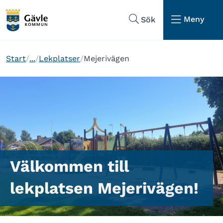
Hoppa till sidans navigering
Hoppa till sidans innehåll
Meny
Sök
Start
...
Lekplatser
Mejerivägen
Välkommen till
lekplatsen Mejerivägen!