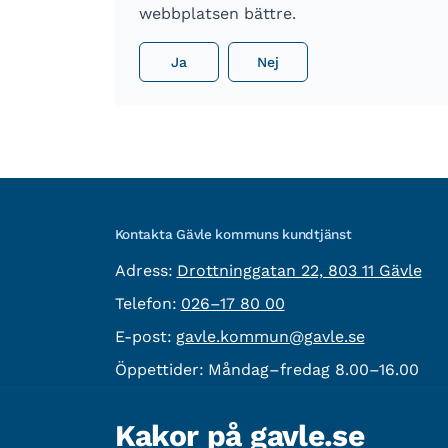
webbplatsen bättre.
Ja
Nej
Kontakta Gävle kommuns kundtjänst
besöksadress:
Adress:
Drottninggatan 22, 803 11 Gävle
Telefon:
Telefon:
026–17 80 00
E-post:
E-post:
gavle.kommun@gavle.se
Öppettider:
Måndag–fredag 8.00–16.00
Fler kontaktvägar
Kakor på gavle.se
Övrig information