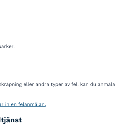
arker.
räpning eller andra typer av fel, kan du anmäla
r in en felanmälan.
dtjänst