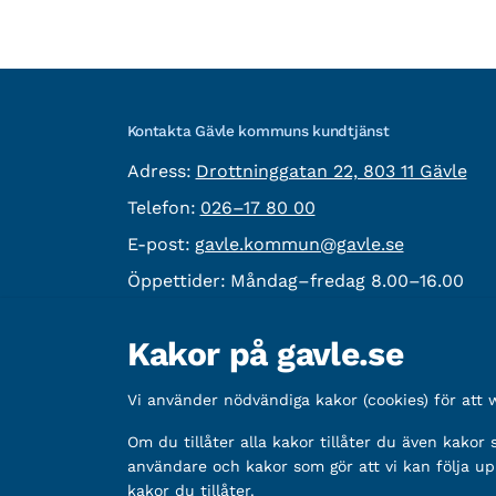
Kontakta Gävle kommuns kundtjänst
besöksadress:
Adress:
Drottninggatan 22, 803 11 Gävle
Telefon:
Telefon:
026–17 80 00
E-post:
E-post:
gavle.kommun@gavle.se
Öppettider:
Måndag–fredag 8.00–16.00
Fler kontaktvägar
Kakor på gavle.se
Övrig information
Vi använder nödvändiga kakor (cookies) för att
Organisationsnummer:
212000-2338
Bankgironummer:
Om du tillåter alla kakor tillåter du även kakor
5888-2333
användare och kakor som gör att vi kan följa up
kakor du tillåter.