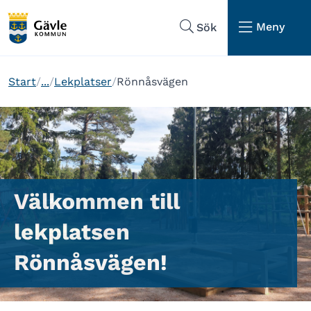
Hoppa till sidans navigering
Hoppa till sidans innehåll
Meny
Sök
Start
...
Lekplatser
Rönnåsvägen
Välkommen till
lekplatsen
Rönnåsvägen!