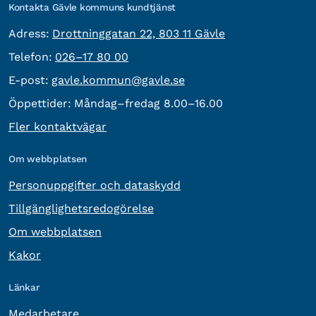
Kontakta Gävle kommuns kundtjänst
besöksadress:
Adress:
Drottninggatan 22, 803 11 Gävle
Telefon:
Telefon:
026–17 80 00
E-post:
E-post:
gavle.kommun@gavle.se
Öppettider:
Måndag–fredag 8.00–16.00
Fler kontaktvägar
Om webbplatsen
Personuppgifter och dataskydd
Tillgänglighetsredogörelse
Om webbplatsen
Kakor
Länkar
Medarbetare