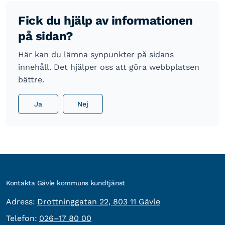
Fick du hjälp av informationen
på sidan?
Här kan du lämna synpunkter på sidans
innehåll. Det hjälper oss att göra webbplatsen
bättre.
Ja
Nej
Kontakta Gävle kommuns kundtjänst
besöksadress:
Adress:
Drottninggatan 22, 803 11 Gävle
Telefon:
Telefon:
026–17 80 00