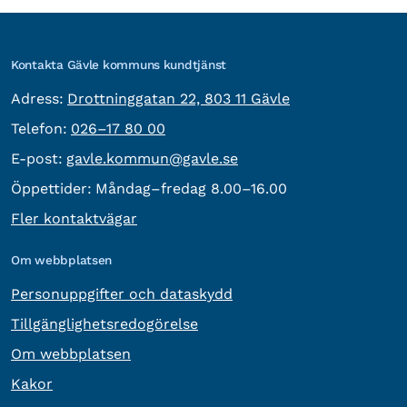
Kontakta Gävle kommuns kundtjänst
besöksadress:
Adress:
Drottninggatan 22, 803 11 Gävle
Telefon:
Telefon:
026–17 80 00
E-post:
E-post:
gavle.kommun@gavle.se
Öppettider:
Måndag–fredag 8.00–16.00
Fler kontaktvägar
Om webbplatsen
Personuppgifter och dataskydd
Tillgänglighetsredogörelse
Om webbplatsen
Kakor