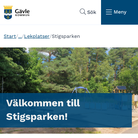
Hoppa till sidans navigering
Hoppa till sidans innehåll
Meny
Sök
Start
...
Lekplatser
Stigsparken
Välkommen till
Stigsparken!