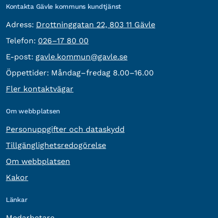
Kontakta Gävle kommuns kundtjänst
besöksadress:
Adress:
Drottninggatan 22, 803 11 Gävle
Telefon:
Telefon:
026–17 80 00
E-post:
E-post:
gavle.kommun@gavle.se
Öppettider:
Måndag–fredag 8.00–16.00
Fler kontaktvägar
Om webbplatsen
Personuppgifter och dataskydd
Tillgänglighetsredogörelse
Om webbplatsen
Kakor
Länkar
Medarbetare