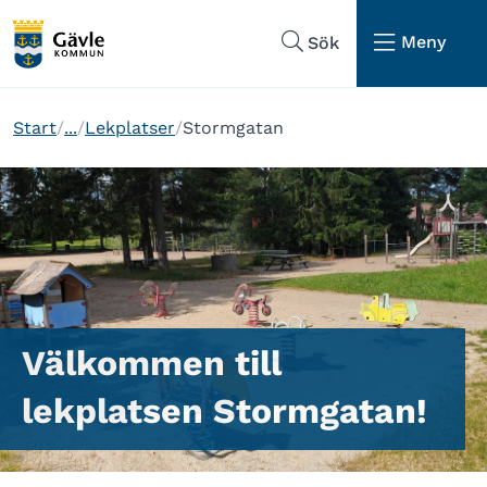
Hoppa till sidans navigering
Hoppa till sidans innehåll
Meny
Sök
Start
...
Lekplatser
Stormgatan
Välkommen till
lekplatsen Stormgatan!