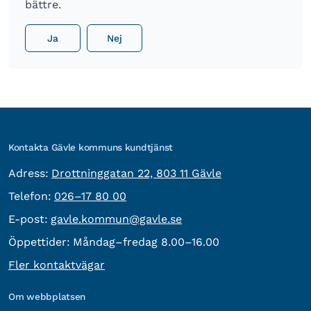
bättre.
Ja
Nej
Kontakta Gävle kommuns kundtjänst
besöksadress:
Adress:
Drottninggatan 22, 803 11 Gävle
Telefon:
Telefon:
026–17 80 00
E-post:
E-post:
gavle.kommun@gavle.se
Öppettider:
Måndag–fredag 8.00–16.00
Fler kontaktvägar
Om webbplatsen