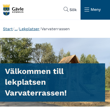
Hoppa till sidans navigering
Hoppa till sidans innehåll
Meny
Sök
Start
...
Lekplatser
Varvaterrassen
Välkommen till
lekplatsen
Varvaterrassen!