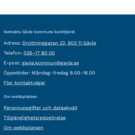
Kontakta Gävle kommuns kundtjänst
besöksadress:
Adress:
Drottninggatan 22, 803 11 Gävle
Telefon:
Telefon:
026–17 80 00
E-post:
E-post:
gavle.kommun@gavle.se
Öppettider:
Måndag–fredag 8.00–16.00
Fler kontaktvägar
Om webbplatsen
Personuppgifter och dataskydd
Tillgänglighetsredogörelse
Om webbplatsen