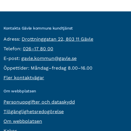
Kontakta Gävle kommuns kundtjänst
besöksadress:
Adress:
Drottninggatan 22, 803 11 Gävle
Telefon:
Telefon:
026–17 80 00
E-post:
E-post:
gavle.kommun@gavle.se
Öppettider:
Måndag–fredag 8.00–16.00
Fler kontaktvägar
Om webbplatsen
Personuppgifter och dataskydd
Tillgänglighetsredogörelse
Om webbplatsen
Kakor