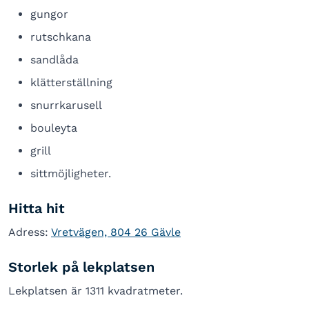
gungor
rutschkana
sandlåda
klätterställning
snurrkarusell
bouleyta
grill
sittmöjligheter.
Hitta hit
Adress:
Vretvägen, 804 26 Gävle
Storlek på lekplatsen
Lekplatsen är 1311 kvadratmeter.