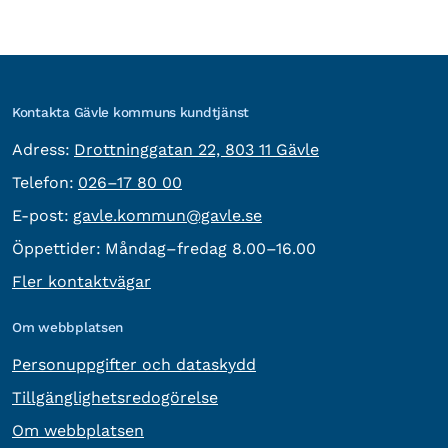
Kontakta Gävle kommuns kundtjänst
besöksadress:
Adress:
Drottninggatan 22, 803 11 Gävle
Telefon:
Telefon:
026–17 80 00
E-post:
E-post:
gavle.kommun@gavle.se
Öppettider:
Måndag–fredag 8.00–16.00
Fler kontaktvägar
Om webbplatsen
Personuppgifter och dataskydd
Tillgänglighetsredogörelse
Om webbplatsen