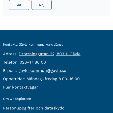
Ja
Nej
Kontakta Gävle kommuns kundtjänst
besöksadress:
Adress:
Drottninggatan 22, 803 11 Gävle
Telefon:
Telefon:
026–17 80 00
E-post:
E-post:
gavle.kommun@gavle.se
Öppettider:
Måndag–fredag 8.00–16.00
Fler kontaktvägar
Om webbplatsen
Personuppgifter och dataskydd