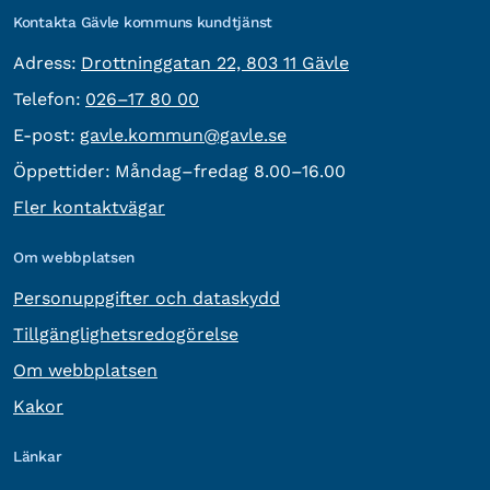
Kontakta Gävle kommuns kundtjänst
besöksadress:
Adress:
Drottninggatan 22, 803 11 Gävle
Telefon:
Telefon:
026–17 80 00
E-post:
E-post:
gavle.kommun@gavle.se
Öppettider:
Måndag–fredag 8.00–16.00
Fler kontaktvägar
Om webbplatsen
Personuppgifter och dataskydd
Tillgänglighetsredogörelse
Om webbplatsen
Kakor
Länkar