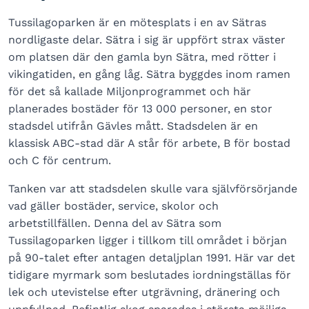
Tussilagoparken är en mötesplats i en av Sätras
nordligaste delar. Sätra i sig är uppfört strax väster
om platsen där den gamla byn Sätra, med rötter i
vikingatiden, en gång låg. Sätra byggdes inom ramen
för det så kallade Miljonprogrammet och här
planerades bostäder för 13 000 personer, en stor
stadsdel utifrån Gävles mått. Stadsdelen är en
klassisk ABC-stad där A står för arbete, B för bostad
och C för centrum.
Tanken var att stadsdelen skulle vara självförsörjande
vad gäller bostäder, service, skolor och
arbetstillfällen. Denna del av Sätra som
Tussilagoparken ligger i tillkom till området i början
på 90-talet efter antagen detaljplan 1991. Här var det
tidigare myrmark som beslutades iordningställas för
lek och utevistelse efter utgrävning, dränering och