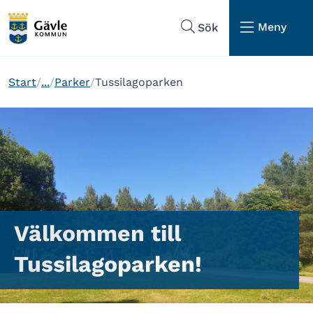
Hoppa till sidans navigering
Hoppa till sidans innehåll
Meny
Sök
Start
...
Parker
Tussilagoparken
Välkommen till
Tussilagoparken!