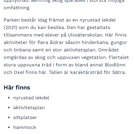
uppfyllnad. Befintlig skog sparades i största möjliga
omfattning.
Parken består idag främst av en nyrustad lekdel
(2021) som du kan besöka. Den har gestaltats
tillsammans med elever på Ulvsäterskolan. Här finns
aktiviteter för flera åldrar såsom hinderbana, gungor
och linbana samt en stor aktivitetsplan. Området
omgärdas av skog och uppvuxen vegetation. Flertalet
stora uppvuxna träd i form av bland annat Blodlönn
och Oxel finns här. Tallen är karaktärsträd för Sätra.
Här finns
nyrustad lekdel
aktivitetsplan
sittplatser
hammock