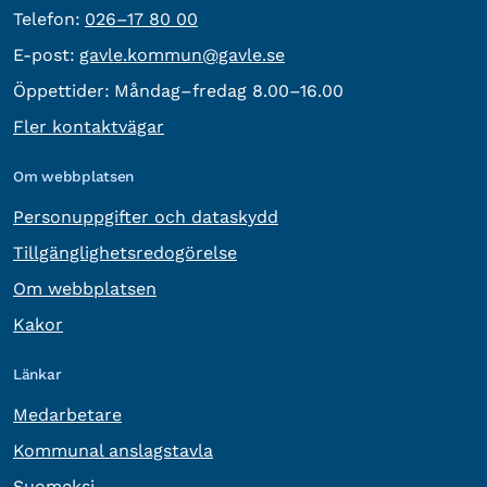
Telefon:
Telefon:
026–17 80 00
E-post:
E-post:
gavle.kommun@gavle.se
Öppettider:
Måndag–fredag 8.00–16.00
Fler kontaktvägar
Om webbplatsen
Personuppgifter och dataskydd
Tillgänglighetsredogörelse
Om webbplatsen
Kakor
Länkar
Medarbetare
Kommunal anslagstavla
Suomeksi