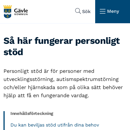
Hoppa till sidans navigering
Hoppa till sidans innehåll
Meny
Sök
Så här fungerar personligt
stöd
Personligt stöd är för personer med
utvecklingsstörning, autismspektrumstörning
och/eller hjärnskada som på olika sätt behöver
hjälp att få en fungerande vardag.
Innehållsförteckning
Du kan beviljas stöd utifrån dina behov