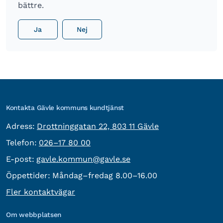
bättre.
Ja
Nej
Kontakta Gävle kommuns kundtjänst
besöksadress:
Adress:
Drottninggatan 22, 803 11 Gävle
Telefon:
Telefon:
026–17 80 00
E-post:
E-post:
gavle.kommun@gavle.se
Öppettider:
Måndag–fredag 8.00–16.00
Fler kontaktvägar
Om webbplatsen