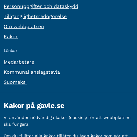
Personuppgifter och dataskydd
Tillgänglighetsredogörelse
Om webbplatsen
Kakor
Länkar
Medarbetare
Kommunal anslagstavla
Suomeksi
Övrig information
Kakor på gavle.se
Organisationsnummer:
212000-2338
Vi använder nödvändiga kakor (cookies) för att webbplatsen
Bankgironummer:
5888-2333
ska fungera.
Om du tillåter alla kakor tillåter du även kakor som gör att