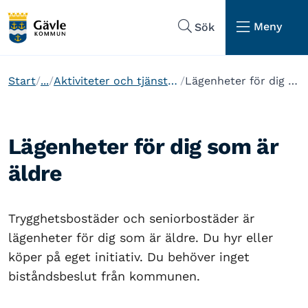
Hoppa till sidans navigering
Hoppa till sidans innehåll
Meny
Sök
Start
...
Aktiviteter och tjänster för seniorer
Lägenheter för dig som är äldre
Lägenheter för dig som är
äldre
Trygghetsbostäder och seniorbostäder är
lägenheter för dig som är äldre. Du hyr eller
köper på eget initiativ. Du behöver inget
biståndsbeslut från kommunen.