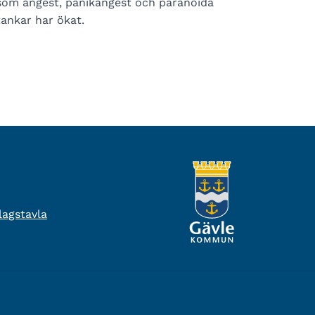
som ångest, panikångest och paranoida
tankar har ökat.
agstavla