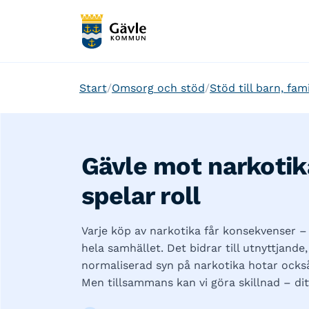
Start
Omsorg och stöd
Stöd till barn, fam
Gävle mot narkotika
spelar roll
Varje köp av narkotika får konsekvenser – 
hela samhället. Det bidrar till utnyttjande,
normaliserad syn på narkotika hotar också
Men tillsammans kan vi göra skillnad – ditt