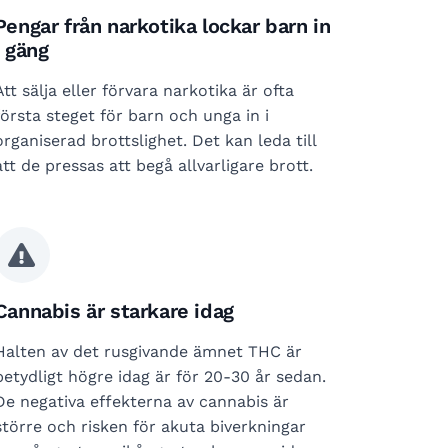
Pengar från narkotika lockar barn in
i gäng
Att sälja eller förvara narkotika är ofta
första steget för barn och unga in i
organiserad brottslighet. Det kan leda till
att de pressas att begå allvarligare brott.
Cannabis är starkare idag
Halten av det rusgivande ämnet THC är
betydligt högre idag är för 20-30 år sedan.
De negativa effekterna av cannabis är
större och risken för akuta biverkningar