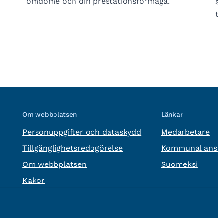
omdöme och din prestationsförmåga.
Om webbplatsen
Länkar
Personuppgifter och dataskydd
Medarbetare
Tillgänglighetsredogörelse
Kommunal ansl
Om webbplatsen
Suomeksi
Kakor