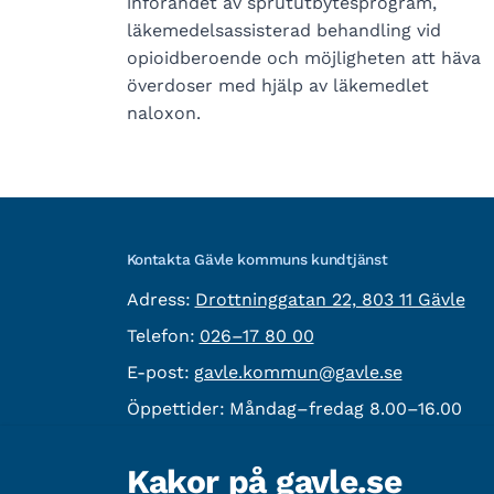
införandet av sprututbytesprogram,
läkemedelsassisterad behandling vid
opioidberoende och möjligheten att häva
överdoser med hjälp av läkemedlet
naloxon.
Kontakta Gävle kommuns kundtjänst
besöksadress:
Adress:
Drottninggatan 22, 803 11 Gävle
Telefon:
Telefon:
026–17 80 00
E-post:
E-post:
gavle.kommun@gavle.se
Öppettider:
Måndag–fredag 8.00–16.00
Fler kontaktvägar
Kakor på gavle.se