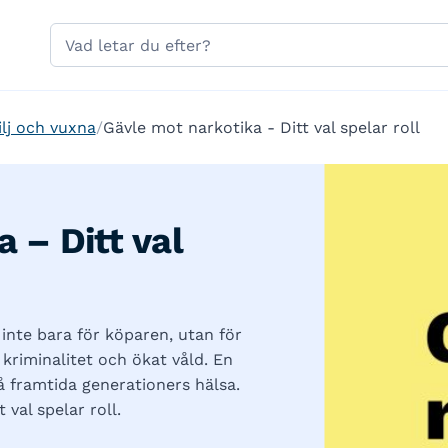
Hoppa till sidans navigering
Hoppa till sidans innehåll
Sök
på
gavle.se
ilj och vuxna
Gävle mot narkotika - Ditt val spelar roll
 – Ditt val
inte bara för köparen, utan för
 kriminalitet och ökat våld. En
 framtida generationers hälsa.
 val spelar roll.