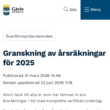
Hoppa till sidans navigering
Hoppa till sidans innehåll
Meny
Sök
Överförmyndarnämnden
Granskning av årsräkningar
för 2025
Publicerad 31 mars 2026 14.48
Senast uppdaterad 23 juni 2026 11.18
Stort tack till alla er som har lämnat in era
årsräkningar i tid med kompletta verifikat/underlag.