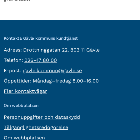
Kontakta Gävle kommuns kundtjänst
besöksadress:
Adress:
Drottninggatan 22, 803 11 Gävle
Telefon:
Telefon:
026–17 80 00
E-post:
E-post:
gavle.kommun@gavle.se
Öppettider:
Måndag–fredag 8.00–16.00
Fler kontaktvägar
Om webbplatsen
Personuppgifter och dataskydd
Tillgänglighetsredogörelse
Om webbplatsen