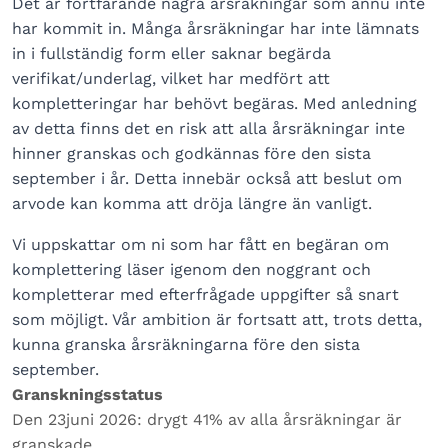
Det är fortfarande några årsräkningar som ännu inte
har kommit in. Många årsräkningar har inte lämnats
in i fullständig form eller saknar begärda
verifikat/underlag, vilket har medfört att
kompletteringar har behövt begäras. Med anledning
av detta finns det en risk att alla årsräkningar inte
hinner granskas och godkännas före den sista
september i år. Detta innebär också att beslut om
arvode kan komma att dröja längre än vanligt.
Vi uppskattar om ni som har fått en begäran om
komplettering läser igenom den noggrant och
kompletterar med efterfrågade uppgifter så snart
som möjligt. Vår ambition är fortsatt att, trots detta,
kunna granska årsräkningarna före den sista
september.
Granskningsstatus
Den 23juni 2026: drygt 41% av alla årsräkningar är
granskade.