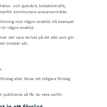
älso- och sjukvård, kollektivtrafik,
ger utanför kommunens ansvarsområde.
övning mot någon enskild, till exempel
rör någon enskild.
över det vara skrivet på ett sätt som gör
Det innebär att:
k.
rslag eller liknar ett tidigare förslag
 publiceras så får du veta varför.
t in ett förslag