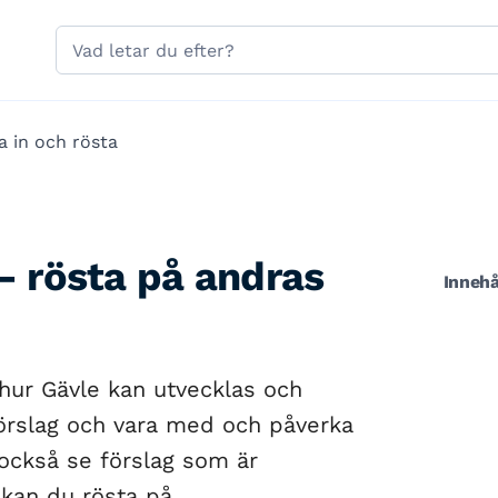
Hoppa till sidans navigering
Hoppa till sidans innehåll
Sök
på
gavle.se
a in och rösta
– rösta på andras
Innehå
 hur Gävle kan utvecklas och
förslag och vara med och påverka
 också se förslag som är
kan du rösta på.