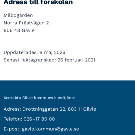
Adress till förskolan
Milbogården
Norra Prästvägen 2
806 48 Gävle
Uppdaterades: 8 maj 2026
Senast faktagranskad: 26 februari 2021
Kontakta Gävle kommuns kundtjänst
besöksadress:
Adress:
Drottninggatan 22, 803 11 Gävle
Telefon:
Telefon:
026–17 80 00
E-post:
E-post:
gavle.kommun@gavle.se