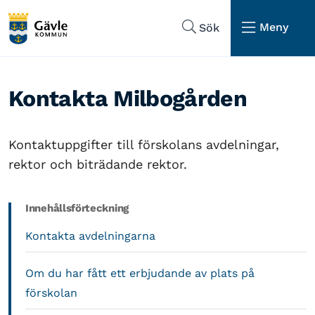
Hoppa till sidans navigering
Hoppa till sidans innehåll
Meny
Sök
Kontakta Milbogården
Kontaktuppgifter till förskolans avdelningar,
rektor och biträdande rektor.
Innehållsförteckning
Kontakta avdelningarna
Om du har fått ett erbjudande av plats på
förskolan