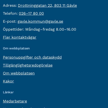
besöksadress:
Adress:
Drottninggatan 22, 803 11 Gävle
Telefon:
Telefon:
026–17 80 00
E-post:
E-post:
gavle.kommun@gavle.se
Öppettider:
Måndag–fredag 8.00–16.00
Fler kontaktvägar
Om webbplatsen
Personuppgifter och dataskydd
Tillgänglighetsredogörelse
Om webbplatsen
Kakor
Länkar
Medarbetare