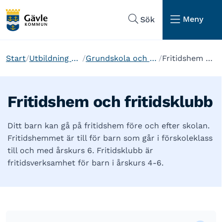
Hoppa till sidans navigering
Hoppa till sidans innehåll
Meny
Sök
Start
Utbildning och barnomsorg
Grundskola och anpassad grundskola
Fritidshem och fritidsklubb
Fritidshem och fritidsklubb
Ditt barn kan gå på fritidshem före och efter skolan.
Fritidshemmet är till för barn som går i förskoleklass
till och med årskurs 6. Fritidsklubb är
fritidsverksamhet för barn i årskurs 4-6.