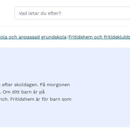
Hoppa till sidans navigering
Hoppa till sidans innehåll
Sök
på
gavle.se
ola och anpassad grundskola
Fritidshem och fritidsklubb
h efter skoldagen. På morgonen
. Om ditt barn är på
nch. Fritidshem är för barn som