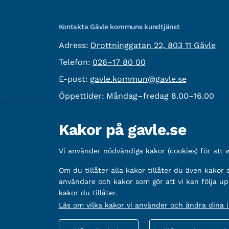
Kontakta Gävle kommuns kundtjänst
besöksadress:
Adress:
Drottninggatan 22, 803 11 Gävle
Telefon:
Telefon:
026–17 80 00
E-post:
E-post:
gavle.kommun@gavle.se
Öppettider:
Måndag–fredag 8.00–16.00
Fler kontaktvägar
Kakor på gavle.se
Övrig information
Vi använder nödvändiga kakor (cookies) för att
Organisationsnummer:
212000-2338
Bankgironummer:
Om du tillåter alla kakor tillåter du även kakor
5888-2333
användare och kakor som gör att vi kan följa up
kakor du tillåter.
Läs om vilka kakor vi använder och ändra dina in