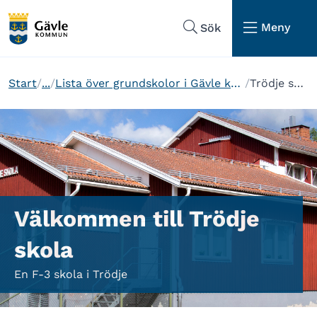
Hoppa till sidans navigering
Hoppa till sidans innehåll
Meny
Sök
Start
...
Lista över grundskolor i Gävle kommun
Trödje skola
Välkommen till Trödje
skola
En F-3 skola i Trödje