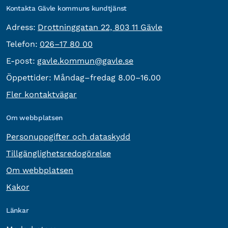
Kontakta Gävle kommuns kundtjänst
besöksadress:
Adress:
Drottninggatan 22, 803 11 Gävle
Telefon:
Telefon:
026–17 80 00
E-post:
E-post:
gavle.kommun@gavle.se
Öppettider:
Måndag–fredag 8.00–16.00
Fler kontaktvägar
Om webbplatsen
Personuppgifter och dataskydd
Tillgänglighetsredogörelse
Om webbplatsen
Kakor
Länkar