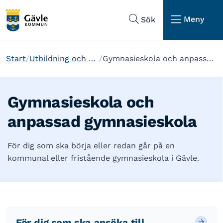
Hoppa till sidans navigering
Hoppa till sidans innehåll
Meny
Sök
Start
Utbildning och barnomsorg
Gymnasieskola och anpassad gymnasieskola
Gymnasieskola och
anpassad gymnasieskola
För dig som ska börja eller redan går på en
kommunal eller fristående gymnasieskola i Gävle.
För dig som ska ansöka till