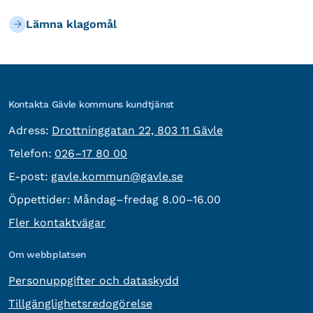
Lämna klagomål
Kontakta Gävle kommuns kundtjänst
besöksadress:
Adress:
Drottninggatan 22, 803 11 Gävle
Telefon:
Telefon:
026–17 80 00
E-post:
E-post:
gavle.kommun@gavle.se
Öppettider:
Måndag–fredag 8.00–16.00
Fler kontaktvägar
Om webbplatsen
Personuppgifter och dataskydd
Tillgänglighetsredogörelse