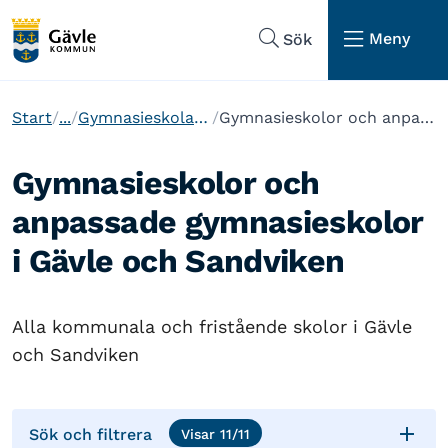
Hoppa till sidans navigering
Hoppa till sidans innehåll
Meny
Sök
Start
...
Gymnasieskola och anpassad gymnasieskola
Gymnasieskolor och anpassade gymnasieskolor i Gävle och Sandviken
Gymnasieskolor och
anpassade gymnasieskolor
i Gävle och Sandviken
Alla kommunala och fristående skolor i Gävle
och Sandviken

Sök och filtrera
Visar
11
/
11