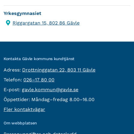
Yrkesgymnasiet
Riggargatan 15, 802 86 Gävle
Kontakta Gävle kommuns kundtjänst
besöksadress:
Adress:
Drottninggatan 22, 803 11 Gävle
Telefon:
Telefon:
026–17 80 00
E-post:
E-post:
gavle.kommun@gavle.se
Öppettider:
Måndag–fredag 8.00–16.00
Fler kontaktvägar
Om webbplatsen