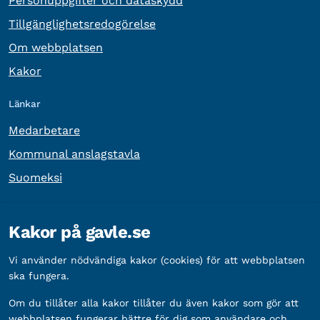
Personuppgifter och dataskydd
Tillgänglighetsredogörelse
Om webbplatsen
Kakor
Länkar
Medarbetare
Kommunal anslagstavla
Suomeksi
Övrig information
Kakor på gavle.se
Organisationsnummer:
212000-2338
Vi använder nödvändiga kakor (cookies) för att webbplatsen
Bankgironummer:
5888-2333
ska fungera.
Om du tillåter alla kakor tillåter du även kakor som gör att
webbplatsen fungerar bättre för dig som användare och