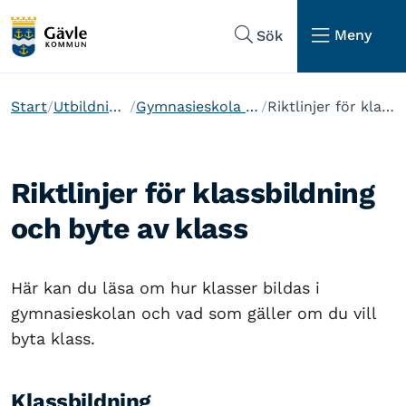
Hoppa till sidans navigering
Hoppa till sidans innehåll
Meny
Sök
Start
Utbildning och barnomsorg
Gymnasieskola och anpassad gymnasieskola
Riktlinjer för klassbildning och byte av klass
Riktlinjer för klassbildning
och byte av klass
Här kan du läsa om hur klasser bildas i
gymnasieskolan och vad som gäller om du vill
byta klass.
Klassbildning