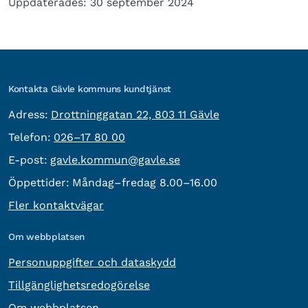
Uppdaterades: 30 september 2024
Kontakta Gävle kommuns kundtjänst
besöksadress:
Adress:
Drottninggatan 22, 803 11 Gävle
Telefon:
Telefon:
026–17 80 00
E-post:
E-post:
gavle.kommun@gavle.se
Öppettider:
Måndag–fredag 8.00–16.00
Fler kontaktvägar
Om webbplatsen
Personuppgifter och dataskydd
Tillgänglighetsredogörelse
Om webbplatsen