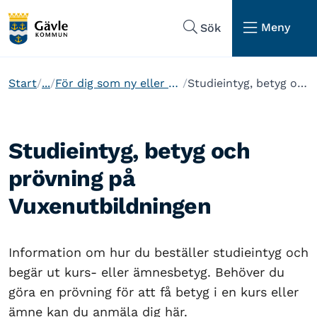
Hoppa till sidans navigering
Hoppa till sidans innehåll
Meny
Sök
Start
...
För dig som ny eller nuvarande elev på Vuxenutbildningen
Studieintyg, betyg och prövning på Vuxenutbildningen
Studieintyg, betyg och
prövning på
Vuxenutbildningen
Information om hur du beställer studieintyg och
begär ut kurs- eller ämnesbetyg. Behöver du
göra en prövning för att få betyg i en kurs eller
ämne kan du anmäla dig här.