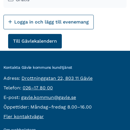
Logga in och lägg till evenemang
Till Gävle­kalendern
Kontakta Gävle kommuns kundtjänst
besöksadress:
Adress:
Drottninggatan 22, 803 11 Gävle
Telefon:
Telefon:
026–17 80 00
E-post:
E-post:
gavle.kommun@gavle.se
Öppettider:
Måndag–fredag 8.00–16.00
Fler kontaktvägar
Om webbplatsen