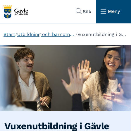
Hoppa till sidans navigering
Hoppa till sidans innehåll
Meny
Sök
Start
Utbildning och barnomsorg
Vuxenutbildning i Gävle
Vuxenutbildning i Gävle