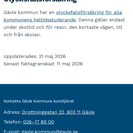
Gävle kommun har en
olycksfallsförsäkring för alla
kommunens heltidsstuderande
. Denna gäller endast
under skoltid och för resor, den kortaste vägen, till
och från skolan.
Uppdaterades: 21 maj 2026
Senast faktagranskad: 11 maj 2026
Kontakta Gävle kommuns kundtjänst
besöksadress:
Adress:
Drottninggatan 22, 803 11 Gävle
Telefon:
Telefon:
026–17 80 00
E-post:
E-post:
gavle.kommun@gavle.se