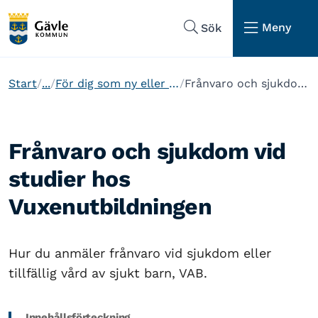
Hoppa till sidans navigering
Hoppa till sidans innehåll
Meny
Sök
Start
...
För dig som ny eller nuvarande elev på Vuxenutbildningen
Frånvaro och sjukdom vid studier hos Vuxenutbildningen
Frånvaro och sjukdom vid
studier hos
Vuxenutbildningen
Hur du anmäler frånvaro vid sjukdom eller
tillfällig vård av sjukt barn, VAB.
Innehållsförteckning