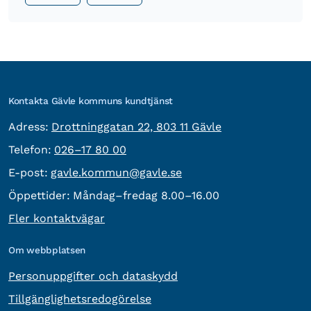
Kontakta Gävle kommuns kundtjänst
besöksadress:
Adress:
Drottninggatan 22, 803 11 Gävle
Telefon:
Telefon:
026–17 80 00
E-post:
E-post:
gavle.kommun@gavle.se
Öppettider:
Måndag–fredag 8.00–16.00
Fler kontaktvägar
Om webbplatsen
Personuppgifter och dataskydd
Tillgänglighetsredogörelse