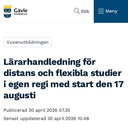
Hoppa till sidans navigering
Hoppa till sidans innehåll
Meny
Sök
Vuxenutbildningen
Lärarhandledning för
distans och flexibla studier
i egen regi med start den 17
augusti
Publicerad 30 april 2026 07.35
Senast uppdaterad 30 april 2026 10.48