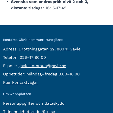
Svenska som andraspråk nivå 2 och 3,
distans:
tisdagar 16:15-17:45
Kontakta Gävle kommuns kundtjänst
besöksadress:
Adress:
Drottninggatan 22, 803 11 Gävle
Telefon:
Telefon:
026–17 80 00
E-post:
E-post:
gavle.kommun@gavle.se
Öppettider:
Måndag–fredag 8.00–16.00
Fler kontaktvägar
Om webbplatsen
Personuppgifter och dataskydd
Tillgänglighetsredogörelse