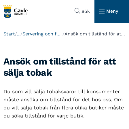
Hoppa till sidans navigering
Hoppa till sidans innehåll
Meny
Sök
Start
...
Servering och försäljning
Ansök om tillstånd för att sälja tobak
Ansök om tillstånd för att
sälja tobak
Du som vill sälja tobaksvaror till konsumenter
måste ansöka om tillstånd för det hos oss. Om
du vill sälja tobak från flera olika butiker måste
du söka tillstånd för varje butik.