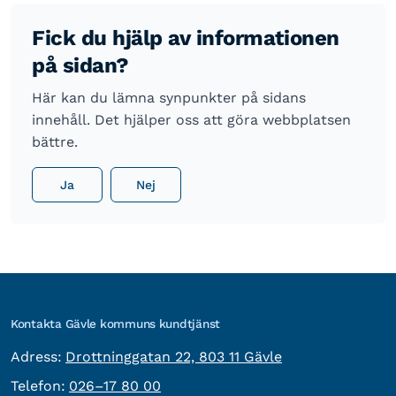
Fick du hjälp av informationen
på sidan?
Här kan du lämna synpunkter på sidans
innehåll. Det hjälper oss att göra webbplatsen
bättre.
Ja
Nej
Kontakta Gävle kommuns kundtjänst
besöksadress:
Adress:
Drottninggatan 22, 803 11 Gävle
Telefon:
Telefon:
026–17 80 00