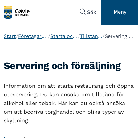
Hoppa till sidans navigering
Hoppa till sidans innehåll
Meny
Sök
Start
Företagare och etablering
Starta och driva företag
Tillstånd och regler
Servering och försäljning
Servering och försäljning
Information om att starta restaurang och öppna
uteservering. Du kan ansöka om tillstånd för
alkohol eller tobak. Här kan du också ansöka
om att bedriva torghandel och olika typer av
skyltning.