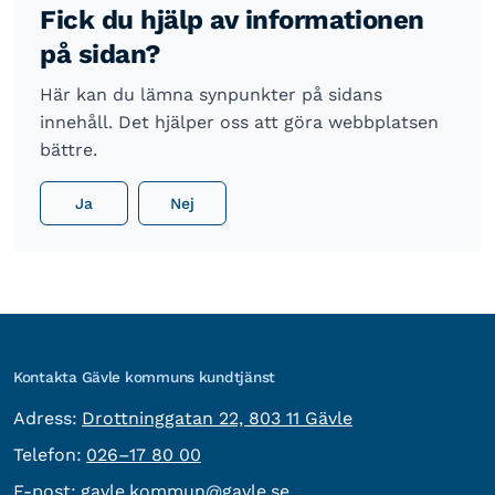
Fick du hjälp av informationen
på sidan?
Här kan du lämna synpunkter på sidans
innehåll. Det hjälper oss att göra webbplatsen
bättre.
Ja
Nej
Kontakta Gävle kommuns kundtjänst
besöksadress:
Adress:
Drottninggatan 22, 803 11 Gävle
Telefon:
Telefon:
026–17 80 00
E-post:
E-post:
gavle.kommun@gavle.se