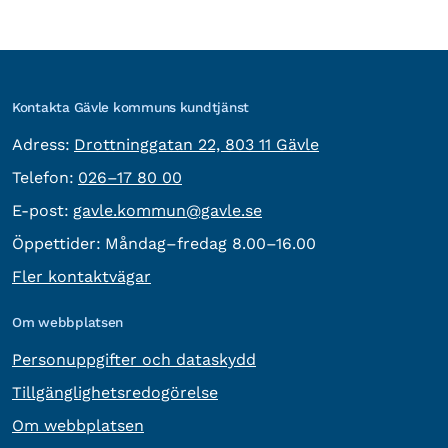
Kontakta Gävle kommuns kundtjänst
besöksadress:
Adress:
Drottninggatan 22, 803 11 Gävle
Telefon:
Telefon:
026–17 80 00
E-post:
E-post:
gavle.kommun@gavle.se
Öppettider:
Måndag–fredag 8.00–16.00
Fler kontaktvägar
Om webbplatsen
Personuppgifter och dataskydd
Tillgänglighetsredogörelse
Om webbplatsen