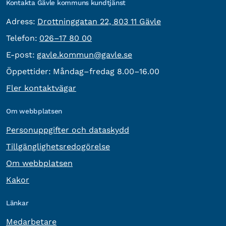
Kontakta Gävle kommuns kundtjänst
besöksadress:
Adress:
Drottninggatan 22, 803 11 Gävle
Telefon:
Telefon:
026–17 80 00
E-post:
E-post:
gavle.kommun@gavle.se
Öppettider:
Måndag–fredag 8.00–16.00
Fler kontaktvägar
Om webbplatsen
Personuppgifter och dataskydd
Tillgänglighetsredogörelse
Om webbplatsen
Kakor
Länkar
Medarbetare