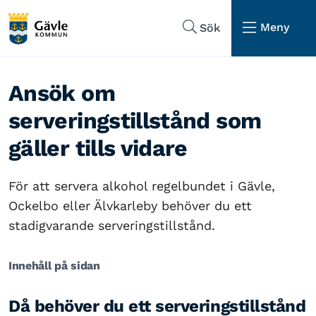
Hoppa till sidans navigering
Hoppa till sidans innehåll
Meny
Sök
Ansök om
serveringstillstånd som
gäller tills vidare
För att servera alkohol regelbundet i Gävle,
Ockelbo eller Älvkarleby behöver du ett
stadigvarande serveringstillstånd.
Innehåll på sidan
Då behöver du ett serveringstillstånd