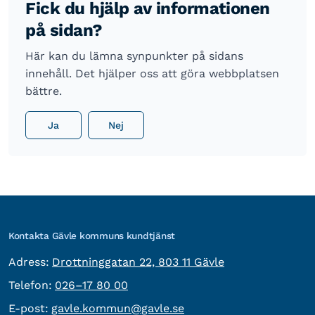
Fick du hjälp av informationen
på sidan?
Här kan du lämna synpunkter på sidans
innehåll. Det hjälper oss att göra webbplatsen
bättre.
Ja
Nej
Kontakta Gävle kommuns kundtjänst
besöksadress:
Adress:
Drottninggatan 22, 803 11 Gävle
Telefon:
Telefon:
026–17 80 00
E-post:
E-post:
gavle.kommun@gavle.se