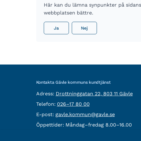
Här kan du lämna synpunkter på sidans i
webbplatsen bättre.
Ja
Nej
Kontakta Gävle kommuns kundtjänst
besöksadress:
Adress:
Drottninggatan 22, 803 11 Gävle
Telefon:
Telefon:
026–17 80 00
E-post:
E-post:
gavle.kommun@gavle.se
Öppettider:
Måndag–fredag 8.00–16.00
Fler kontaktvägar