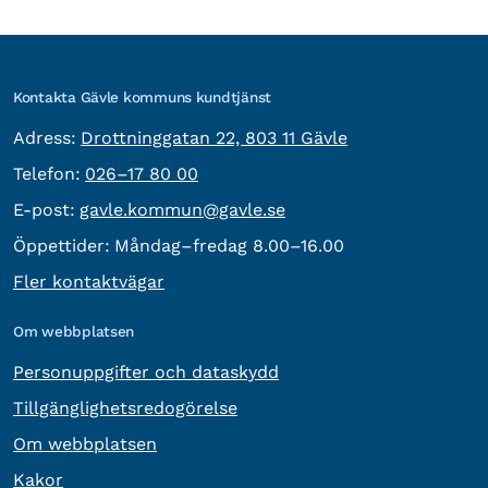
Kontakta Gävle kommuns kundtjänst
besöksadress:
Adress:
Drottninggatan 22, 803 11 Gävle
Telefon:
Telefon:
026–17 80 00
E-post:
E-post:
gavle.kommun@gavle.se
Öppettider:
Måndag–fredag 8.00–16.00
Fler kontaktvägar
Om webbplatsen
Personuppgifter och dataskydd
Tillgänglighetsredogörelse
Om webbplatsen
Kakor