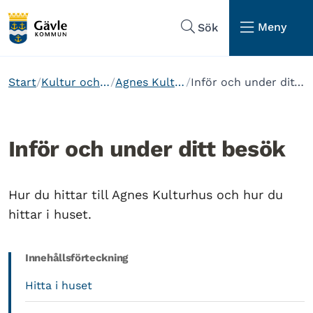
Hoppa till sidans navigering
Hoppa till sidans innehåll
Meny
Sök
Start
Kultur och fritid
Agnes Kulturhus
Inför och under ditt besök
Inför och under ditt besök
Hur du hittar till Agnes Kulturhus och hur du
hittar i huset.
Innehållsförteckning
Hitta i huset