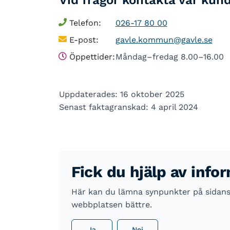
Vid frågor kontakta vår kun
Telefon:
026-17 80 00
E-post:
gavle.kommun@gavle.se
Öppettider:
Måndag–fredag 8.00–16.00
Uppdaterades: 16 oktober 2025
Senast faktagranskad: 4 april 2024
Fick du hjälp av info
Här kan du lämna synpunkter på sidans i
webbplatsen bättre.
Ja
Nej