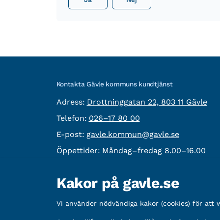
Kontakta Gävle kommuns kundtjänst
besöksadress:
Adress:
Drottninggatan 22, 803 11 Gävle
Telefon:
Telefon:
026–17 80 00
E-post:
E-post:
gavle.kommun@gavle.se
Öppettider:
Måndag–fredag 8.00–16.00
Fler kontaktvägar
Kakor på gavle.se
Övrig information
Vi använder nödvändiga kakor (cookies) för att
Organisationsnummer:
212000-2338