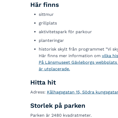
Här finns
sittmur
grillplats
aktivitetspark för parkour
planteringar
historisk skylt från programmet ”Vi sky
Här finns mer information om
vilka hi
På Länsmuseet Gävleborgs webbplats k
är utplacerade.
Hitta hit
Adress:
Kålhagsgatan 15, Södra kungsgata
Storlek på parken
Parken är 2480 kvadratmeter.