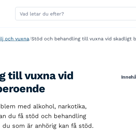
Hoppa till sidans navigering
Hoppa till sidans innehåll
Sök
på
gavle.se
ilj och vuxna
Stöd och behandling till vuxna vid skadligt 
 till vuxna vid
Innehå
 beroende
roblem med alkohol, narkotika,
an du få stöd och behandling
du som är anhörig kan få stöd.