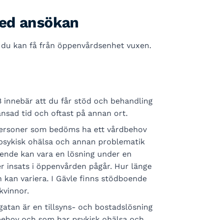
med ansökan
 du kan få från öppenvårdsenhet vuxen.
innebär att du får stöd och behandling
sad tid och oftast på annan ort.
ersoner som bedöms ha ett vårdbehov
 psykisk ohälsa och annan problematik
oende kan vara en lösning under en
r insats i öppenvården pågår. Hur länge
h kan variera. I Gävle finns stödboende
vinnor.
gatan är en tillsyns- och bostadslösning
ehov och som har psykisk ohälsa och