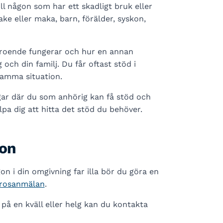
ll någon som har ett skadligt bruk eller
e eller maka, barn, förälder, syskon,
roende fungerar och hur en annan
ch din familj. Du får oftast stöd i
samma situation.
ngar där du som anhörig kan få stöd och
älpa dig att hitta det stöd du behöver.
gon
n i din omgivning far illa bör du göra en
orosanmälan
.
å en kväll eller helg kan du kontakta