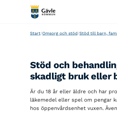
Start
Omsorg och stöd
Stöd till barn, fam
Stöd och behandling
skadligt bruk eller
Är du 18 år eller äldre och har p
läkemedel eller spel om pengar k
hos öppenvårdsenhet vuxen. Även 