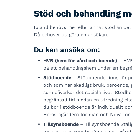
Stöd och behandling 
Ibland behövs mer eller annat stöd än det
Då behöver du göra en ansökan.
Du kan ansöka om:
HVB (hem för vård och boende)
– HVB 
på ett behandlingshem under en begrän
Stödboende
– Stödboende finns för p
och som har skadligt bruk, beroende,
som påverkar det sociala livet. Stödb
begränsad tid medan en utredning elle
du bor i stödboende är individuellt oc
Hemstagårdern för män och Nova för k
Tillsynsboende
– Tillsynsboende Stall
för personer som bedöms ha ett vårdb